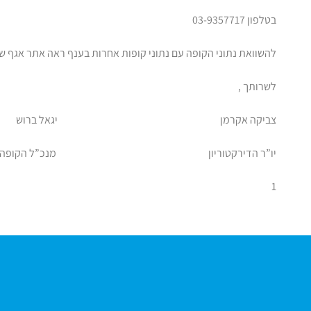
בטלפון 03-9357717
להשוואת נתוני הקופה עם נתוני קופות אחרות בענף ראה אתר אגף שוק ההון באינטרנ
לשרותך ,
צביקה אקרמן יגאל ברוש
יו”ר הדירקטוריון מנכ”ל הקופה
1