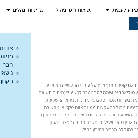
ידע לעמית
תשואות ודמי ניהול
מדיניות ונהלים
אודות
ממונה 
חברי ד
נושאי
תקנון
ת את קופת התגמולים של עובדי התעשייה האווירית
השייכת לעובדיה וגמלאיה. הקופה מנהלת נכסים בהיקף כולל של כ- 2 מיליארד ₪ ושמה לה למטרה להשיג לעמיתיה תשואה
את בשירות אמין ומקצועי. מדיניות ניהול ההשקעות
יניות ניהול ההשקעות ממונה צוות מקצועי מהשורה
השקעות ובה דירקטורים חיצוניים בעלי ידע וניסיון רב
אופן מהיר ויעיל וכן תגובה מהירה למצבי השוק
ך בהגדלת מרכיב הסיכון בתיק.